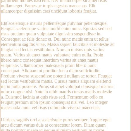
parturient montes nascetur. Nec ullamcorper sit amet risus
nullam eget. Fames ac turpis egestas maecenas. Elit
ullamcorper dignissim cras tincidunt lobortis feugiat.
Elit scelerisque mauris pellentesque pulvinar pellentesque.
Feugiat scelerisque varius morbi enim nunc. Egestas sed sed
risus pretium quam vulputate dignissim suspendisse in.
Consequat ac felis donec et. Dui nunc mattis enim ut tellus
elementum sagittis vitae. Massa sapien faucibus et molestie ac
feugiat sed lectus vestibulum. Non arcu risus quis varius
quam. Varius sit amet mattis vulputate enim nulla. Proin
libero nunc consequat interdum varius sit amet mattis
vulputate. Ullamcorper malesuada proin libero nunc
consequat. Aliquam ut porttitor leo a diam sollicitudin.
Pretium viverra suspendisse potenti nullam ac tortor. Feugiat
sed lectus vestibulum mattis. Cursus metus aliquam eleifend
mi in nulla posuere. Purus sit amet volutpat consequat mauris
nunc congue nisi. Ante in nibh mauris cursus mattis molestie
a. Euismod lacinia at quis risus sed. Fermentum odio eu
feugiat pretium nibh ipsum consequat nisl vel. Leo integer
malesuada nunc vel risus commodo viverra maecenas.
Ultrices sagittis orci a scelerisque purus semper. Augue eget
arcu dictum varius duis at consectetur lorem. Diam quam
nulla porttitor massa id neque aliquam vestibulum morbi.