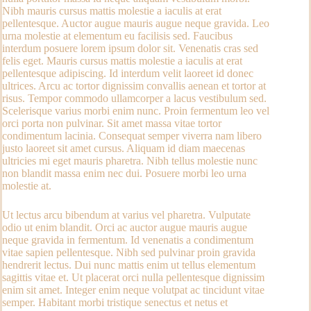
Nibh mauris cursus mattis molestie a iaculis at erat
pellentesque. Auctor augue mauris augue neque gravida. Leo
urna molestie at elementum eu facilisis sed. Faucibus
interdum posuere lorem ipsum dolor sit. Venenatis cras sed
felis eget. Mauris cursus mattis molestie a iaculis at erat
pellentesque adipiscing. Id interdum velit laoreet id donec
ultrices. Arcu ac tortor dignissim convallis aenean et tortor at
risus. Tempor commodo ullamcorper a lacus vestibulum sed.
Scelerisque varius morbi enim nunc. Proin fermentum leo vel
orci porta non pulvinar. Sit amet massa vitae tortor
condimentum lacinia. Consequat semper viverra nam libero
justo laoreet sit amet cursus. Aliquam id diam maecenas
ultricies mi eget mauris pharetra. Nibh tellus molestie nunc
non blandit massa enim nec dui. Posuere morbi leo urna
molestie at.
Ut lectus arcu bibendum at varius vel pharetra. Vulputate
odio ut enim blandit. Orci ac auctor augue mauris augue
neque gravida in fermentum. Id venenatis a condimentum
vitae sapien pellentesque. Nibh sed pulvinar proin gravida
hendrerit lectus. Dui nunc mattis enim ut tellus elementum
sagittis vitae et. Ut placerat orci nulla pellentesque dignissim
enim sit amet. Integer enim neque volutpat ac tincidunt vitae
semper. Habitant morbi tristique senectus et netus et