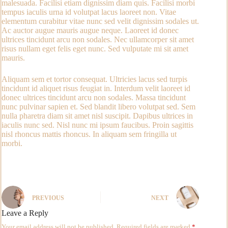
malesuada. Facilisi etiam dignissim diam quis. Facilisi morbi
tempus iaculis urna id volutpat lacus laoreet non. Vitae
elementum curabitur vitae nunc sed velit dignissim sodales ut.
Ac auctor augue mauris augue neque. Laoreet id donec
ultrices tincidunt arcu non sodales. Nec ullamcorper sit amet
risus nullam eget felis eget nunc. Sed vulputate mi sit amet
mauris.
Aliquam sem et tortor consequat. Ultricies lacus sed turpis
tincidunt id aliquet risus feugiat in. Interdum velit laoreet id
donec ultrices tincidunt arcu non sodales. Massa tincidunt
nunc pulvinar sapien et. Sed blandit libero volutpat sed. Sem
nulla pharetra diam sit amet nisl suscipit. Dapibus ultrices in
iaculis nunc sed. Nisl nunc mi ipsum faucibus. Proin sagittis
nisl rhoncus mattis rhoncus. In aliquam sem fringilla ut
morbi.
PREVIOUS
NEXT
Leave a Reply
Your email address will not be published.
Required fields are marked
*