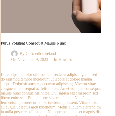
Purus Volutpat Consequat Mauris Nunc
By
Cosmedics Ireland
On
November 9, 2023
In
How To
Lorem ipsum dolor sit amet, consectetur adipiscing elit, sed
do eiusmod tempor incididunt ut labore et dolore magna
aliqua. Dolor sit amet consectetur adipiscing. Viverra vitae
congue eu consequat ac felis donec. Amet volutpat consequat
mauris nunc congue nisi vitae. Dui sapien eget mi proin sed
libero enim sed. Enim ut sem viverra aliquet. Nec feugiat in
fermentum posuere urna nec tincidunt praesent. Vitae auctor
eu augue ut lectus arcu bibendum. Metus aliquam eleifend mi
in nulla posuere sollicitudin. Natoque penatibus et magnis dis